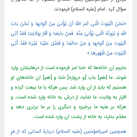
سؤال کرد. امام (علیه السلام) فرمودند:
«نَحْنُ الْبُيُوتُ الَّتي أمَرَ اللهُ أنْ يُؤْتىٰ مِنْ أبْوَابِها وَ نَحْنُ بابُ
اللهِ وَ بُيُوتُهُ الَّتي يُؤْتىٰ مِنْهُ. فَمَنْ بايَعَنا وَ أقَرَّ بِوَلَايَتِنا فَقَدْ أتَى
الْبُيُوتَ مِنْ أبْوابِها وَ مَنْ خالَفَنا وَ فَضَّلَ عَلَيْنا غَيْرَنا فَقَدْ أَتَى
الْبُيُوتَ مِنْ ظُهُورِهَا.»
ماییم آن خانه‌ها که خدا امر فرموده است از درهایشان وارد
شوند. ما [هم] باب [و دروازه] خدا و [هم] آن خانه‌های او
هستیم که باید از آن وارد شد. پس هرکه با ما بیعت کرده و
اقرار به ولایت ما نماید، از درش به خانه وارد شده است. و
هرکه بر علیه ما برخیزد و دیگری را بر ما برتری دهد و
مقدّم بدارد، به خانه از پشت آن وارد شده است.
همچنین امیرالمؤمنین (علیه السلام) دربارۀ کسانی که از
درِ