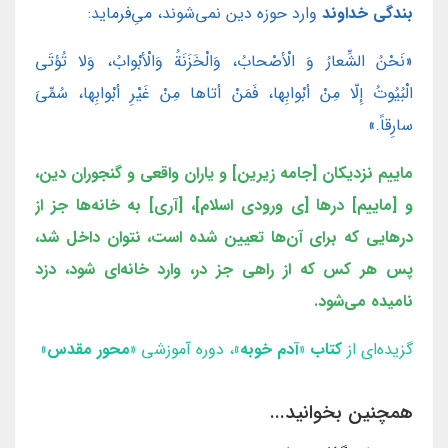
بندگی خداوند
وارد حوزه دین نمی‌شوند، میِ‌فرماید:
«نَحْنُ الشِّعارُ وَ الْأصْحابُ، وَالْخَزَنَةُ وَالْأبْوابُ، وَلا تُؤتَى
الْبُيُوتُ إِلّا مِنْ أبْوابِها، فَمَنْ أتاها مِنْ غَيْرِ أبْوابِها، سُمِّيَ
سارِقاً.»
ماییم نزدیکان [جامه زیرین] و یاران واقعی و گنجوران دین،
و [ماییم] درها [ی ورودی اسلام]، [آری] به‌ خانه‌ها جز از
درهایی که برای آن‌ها تعیین شده است، نتوان داخل شد،
پس هر کس که از راهی جز در، وارد خانه‌ای شود، دزد
نامیده می‌شود.
گزیده‌ای از
کتاب «آدم خوبه»
، دوره آموزشی
«محور مقدس»
همچنین بخوانید...