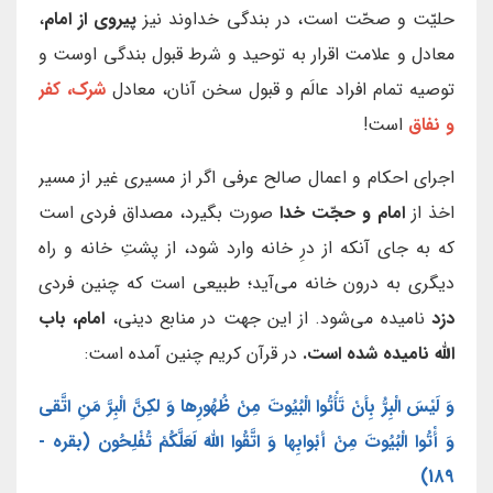
حلیّت و صحّت است، در بندگی خداوند نیز
پیروی از امام
،
معادل و علامت اقرار به توحید و شرط قبول بندگی اوست و
توصیه تمام افراد عالَم و قبول سخن آنان، معادل
شرک، کفر
و نفاق
است!
اجرای احکام و اعمال صالح عرفی اگر از مسیری غیر از مسیر
اخذ از
امام و حجّت خدا
صورت بگیرد، مصداق فردی است
که به جای آنکه از درِ خانه وارد شود، از پشتِ خانه و راه
دیگری به درون خانه می‌آید؛ طبیعی است که چنین فردی
دزد
نامیده می‌شود. از این جهت در منابع دینی،
امام، باب
الله
نامیده شده است.
در قرآن کریم چنین آمده است:
وَ لَيْسَ الْبِرُّ بِأنْ تَأْتُوا الْبُيُوتَ مِنْ ظُهُورِها وَ لكِنَّ الْبِرَّ مَنِ اتَّقى‏
وَ أْتُوا الْبُيُوتَ مِنْ أبْوابِها وَ اتَّقُوا اللهَ لَعَلَّكُمْ تُفْلِحُون (بقره -
189)