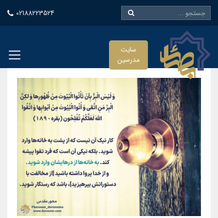
02188223524
سایت
مدرسین