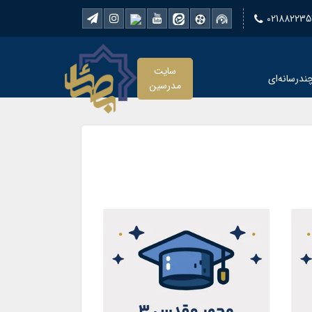
021882235
سایت
ندرسانه‌ای
مدرسین