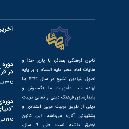
آخرین
کانون فرهنگی بصائر، با یاری خدا و
دوره 
عنایات امام عصر علیه السلام و بر پایه
در قر
اصول بنیادین تشیع در سال 1394 بنا
27 تير 1405
نهاده شد. مأموریت ما «گسترش و
پایدارسازی فرهنگ دینی و تعالی تربیت
دوره‌
دینی از طریق تربیت مربی اعتقادی و
"دنیا
پشتیبانی آنان» می‌باشد. این کانون
21 تير 1405
توفیق داشته است طی 9 سال،