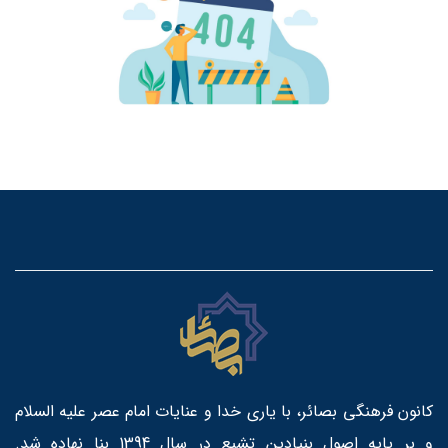
کانون فرهنگی بصائر، با یاری خدا و عنایات امام عصر علیه السلام
و بر پایه اصول بنیادین تشیع در سال 1394 بنا نهاده شد.