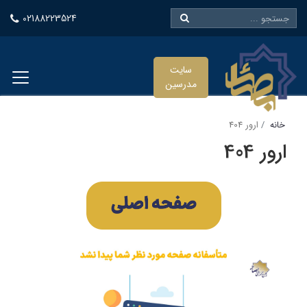
02188223524
سایت
مدرسین
خانه
ارور 404
ارور 404