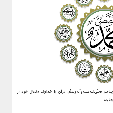
ر صلّی‌اللّه‌علیه‌و‌آله‌و‌سلّم. قرآن را خداوند متعال خود از
اید: