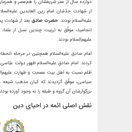
دوازده سال از عمر شريفشان را هم‏‌عصر و همزمان 
از شهادت جدّشان امام زين العابدين علیه‌السلا
علیه‌السلام بودند.
حضرت صادق
بعد از شهادت پد
انجاميد، موفّق به تربيت چندين نسل از علما
عليهم‌السلام بودند.
امام صادق علیه‌السلام همچنين در مرحله انحط
کردند. امام صادق علیه‌السلام ظهور دولت عبّا
ظلم نسبت به اهل بيت عصمت و طهارت عليهم‌السل
سياسى، موفّق گرديدند كه كيان مذهب شيعه و 
بزرگوارشان آن گروه و طبقه را به وجود آورده بود
نقش اصلی ائمه در احیای دین