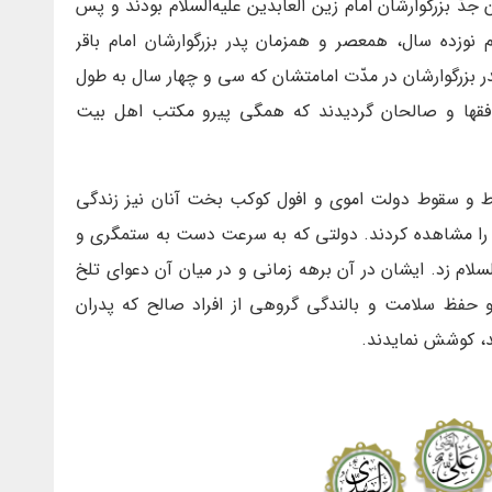
جدّ بزرگوارشان امام زين العابدين علیه‌السلام بودند و پس
م نوزده سال، هم‏عصر و همزمان پدر بزرگوارشان امام باقر
ر بزرگوارشان در مدّت امامتشان كه سى و چهار سال به طول
، فقها و صالحان گرديدند كه همگى پيرو مكتب اهل بيت
اط و سقوط دولت اموى و افول كوكب بخت آنان نيز زندگی
سى را مشاهده كردند. دولتى كه به سرعت دست به ستمگرى و
ام زد. ایشان در آن برهه زمانى و در ميان آن دعواى تلخ
حفظ سلامت و بالندگى گروهى از افراد صالح كه پدران
ند، كوشش نمايدند.