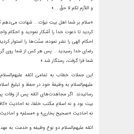
و اللاّزم لکم لا حقّ ...»
«سلام بر شما اهل بیت نبوّت... شهادت می‌دهم ک
کردید تا دعوت خدا را آشکار نمودید و احکام واجب
احکام الهی را نشر نموده، سنّت‌ها را استوار کردید
رضای خدا رسیدید... پس هر کس از شما روی گردان
شما فرا گرفت، رستگار شد.»
این جملات خطاب به تمامی ائمّه علیهم‌السل
علیهم‌السلام به وظیفۀ خود در حفظ و تبلیغ اسلا
رسانیدند. اگر مجاهدت‌های ائمّه پس از وفات پیام
بیت بود و نه اسلامِ مکتب خلفا، نه احادیث «کا
نه احادیث «صحیح بخاری» و «مسلم» و احادیث 
ائمّه علیهم‌السلام دو نوع وظیفه و خدمت به عهد