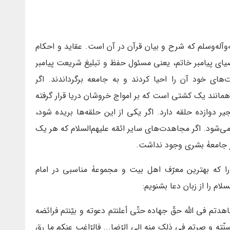
ه‌وآله‌وسلم که شرح و بیان قرآن در آن است. عقاید و احکام
صیای پیامبر خاتم، یعنی مسئول حفظ و تبلیغ شریعت پیامبر
های خود آن را احیا کردند و به جامعه برگرداندند. اگر
 همانند یک کشتی است که بر امواج خروشان دریا قرار گرفته
 دوازده حلقه دارد. اگر یکی از این حلقه‌ها بریده شود،
ی‌شود. اگر مجاهدت‌های سایر ائمّه علیهم‌السلام که هر یک
در جامعۀ بشری وجود نداشت.
 که بهترین معرّف اهل بیت و مجموعۀ مناسبی در امام
ام را از زبان دعا بشنویم:
جاهدتم فی اللّه حقّ جهاده حتّی أعلنتم دعوته و بیّنتم فرائضه
ته و صرتم فی ذلک منه إلی الرّضا... فالرّاغب عنکم ما رق