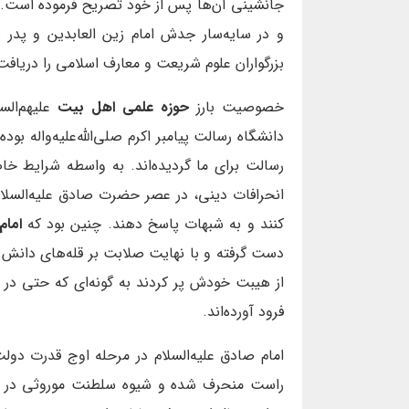
و در سايه‏‌سار جدش امام زين العابدين و پدر بز
بزرگواران علوم شريعت و معارف اسلامى را دريافت
خصوصيت بارز
حوزه علمى اهل بيت
عليهم‌الس
دانشگاه رسالت پيامبر اكرم صلی‌الله‌علیه‌واله ب
رسالت براى ما گرديده‌اند. به واسطه شرایط 
انحرافات دینی، در عصر حضرت صادق علیه‌السلام،
کنند و به شبهات پاسخ دهند. چنين بود كه
امام
دست گرفته و با نهايت صلابت بر قله‌‏هاى دانش ص
از هيبت خودش پر كردند به گونه‏‌اى كه حتى در
فرود آورده‌اند.
امام صادق علیه‌السلام در مرحله اوج قدرت دولت ا
راست منحرف شده و شيوه سلطنت موروثى در تم