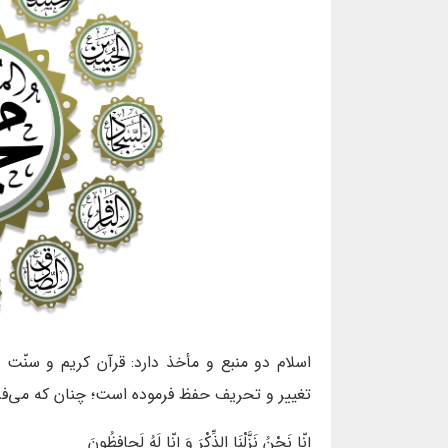
اسلام دو منبع و مأخذ دارد: قرآن کریم و سنّت پیامب
تغییر و تحریف حفظ فرموده است؛ چنان که می‌فرم
إِنّا نَحْنُ نَزَّلْنَا الذِّکْرَ وَ إِنّا لَهُ لَحافِظُونَ