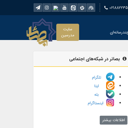
021882235
سایت
ندرسانه‌ای
مدرسین
بصائر در شبکه‌های اجتماعی
تلگرام
ایتا
بله
اینستاگرام
اطلاعات بیشتر