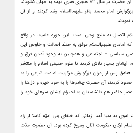
جانشينى آن‌‏ها پس از خود تصريح فرموده است. آن حضرت در سال 83 هجری قمری ديده به جهان گشودند
رگوارش امام محمد باقر عليهما‌السلام رشد كردند و از آن
 نمودند.
لام اتصال به منبع وحى است. اين حوزه علميه، در واقع
وده كه امامان علیهم‌السلام موفق به حفظ اصالت و خلوص اين
خاصی سیاسی – اجتماعی و همچنین به وجود آمدن فرق و
 ایشان بسیار تلاش کردند تا علوم حقیقی اسلام را منتشر
 صادق
پس از پدران بزرگوارش مركزيت امامت شرعى را به
عود كردند، آن حضرت چشم‏‌ها را به خود خيره و دل‏‌ها را
 عصر حاضر هم دانشمندان به احترام ایشان سرهاى خود را
موى به دنيا آمد. زمانى كه خلفاى بنى اميّه كاملا از راه
ام اركان حكومت آنان رسوخ كرده بود. آن حضرت مدّت