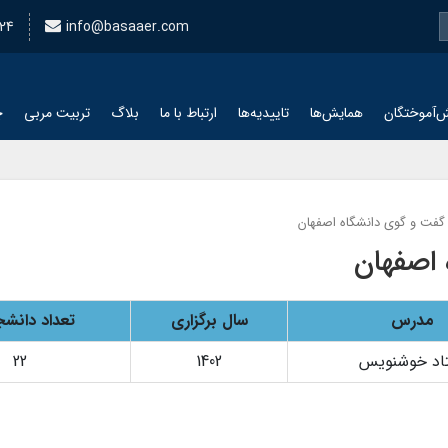
24
info@basaaer.com
‌آموختگان
همایش‌ها
تاییدیه‌ها
ارتباط با ما
بلاگ
تربیت مربی
چ
 گفت و گوی دانشگاه اصفهان
 اصفهان
مدرس
سال برگزاری
تعداد دانشج
اد خوشنویس
1402
22