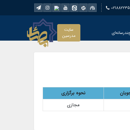
021882235
سایت
ندرسانه‌ای
مدرسین
ویان
نحوه برگزاری
مجازی