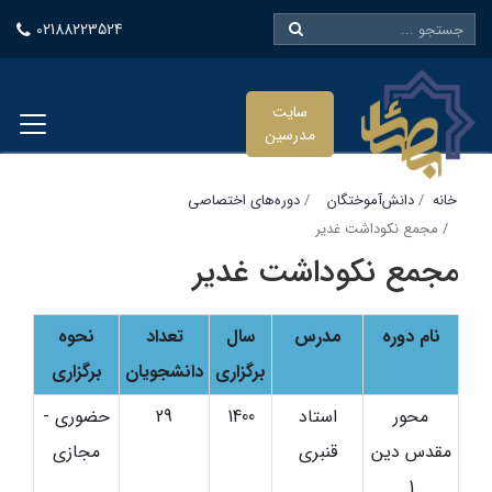
02188223524
سایت
مدرسین
خانه
دانش‌آموختگان
دوره‌های اختصاصی
مجمع نکوداشت غدیر
مجمع نکوداشت غدیر
نام دوره
مدرس
سال
تعداد
نحوه
برگزاری
دانشجویان
برگزاری
محور
استاد
1400
29
حضوری -
مقدس دین
قنبری
مجازی
1