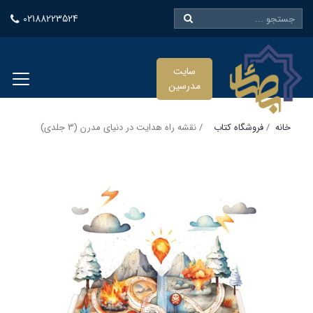
02188223524
سایت
مدرسین
خانه
فروشگاه کتاب
نقشه راه هدایت در دنیای مدرن (3 جلدی)