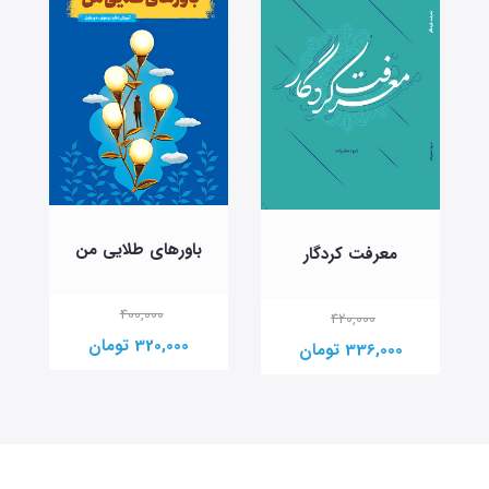
باورهای طلایی من
معرفت کردگار
400,000
420,000
320,000 تومان
336,000 تومان