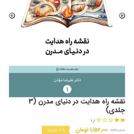
نقشه راه هدایت در دنیای مدرن (3
جلدی)
از 1
1,152,000
تومان
1,280,000
10%
تخفیف