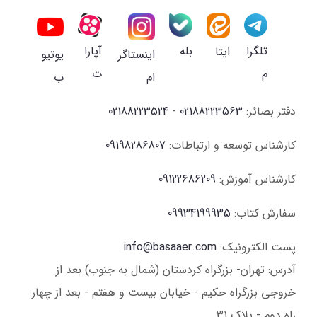
تلگرا
بله
آپارا
ایتا
یوتیو
اینستاگر
م
ت
ب
ام
دفتر بصائر:
02188223563
-
02188223524
کارشناس توسعه و ارتباطات:
09198286807
کارشناس آموزش:
09122686209
سفارش کتاب:
09934199935
پست الکترونیک:
info@basaaer.com
آدرس: تهران- بزرگراه کردستان (شمال به جنوب) بعد از
خروجی بزرگراه حکیم - خیابان بیست و هفتم - بعد از چهار
راه دوم - پلاک ۳۱