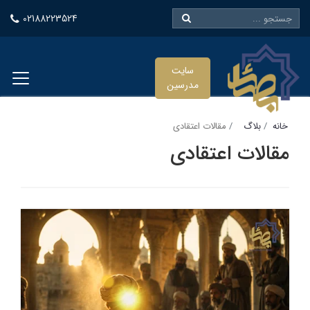
02188223524
سایت
مدرسین
خانه
بلاگ
مقالات اعتقادی
مقالات اعتقادی