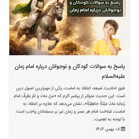
پاسخ به سوالات کودکان و نوجوانان درباره امام زمان
علیه‌السلام
طبق احادیث شیعه، اعتقاد به امامت، یکی از مهم‌ترین اصول دین
است. این حدیث متواتر از پیامبر اکرم که «مَنْ ماتَ وَ لَمْ یَعْرِفْ اِمامَ
زَمانِهِ ماتَ مَیْتَةً جاهِلِیَّةً»، نشان می‌دهد که علاوه بر اعتقاد به
امامت، شناخت امام هر عصر و زمان نیز بر مسلمانان واجب است.
با توجه به اهمیت...
08 بهمن 1404