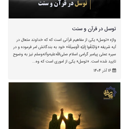
توسل در قرآن و سنت
واژه «توسل» یکی از مفاهیم قرآنی است که که خداوند متعال در
آیه شریفه «وَابْتَغُوا إِلَيْهِ الْوَسِيلَةَ» خود به بندگانش امر فرموده و در
سیره عملی پیامبر گرامی اسلام صلی‌الله‌عليه‌وآله‌وسلم نیز به وضوح
تایید شده است. «توسل» یکی از اموری است که وه...
16 آذر 1404