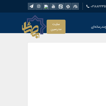
021882235
سایت
ندرسانه‌ای
مدرسین