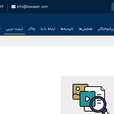
24
info@basaaer.com
‌آموختگان
همایش‌ها
تاییدیه‌ها
ارتباط با ما
بلاگ
تربیت مربی
چ