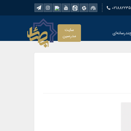
021882235
سایت
ندرسانه‌ای
مدرسین