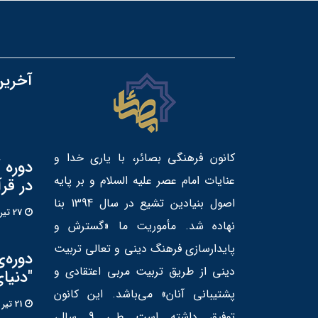
آخرین
کانون فرهنگی بصائر، با یاری خدا و
دوره 
عنایات امام عصر علیه السلام و بر پایه
در قر
اصول بنیادین تشیع در سال 1394 بنا
27 تير 1405
نهاده شد. مأموریت ما «گسترش و
پایدارسازی فرهنگ دینی و تعالی تربیت
دوره‌
دینی از طریق تربیت مربی اعتقادی و
"دنیا
پشتیبانی آنان» می‌باشد. این کانون
21 تير 1405
توفیق داشته است طی 9 سال،