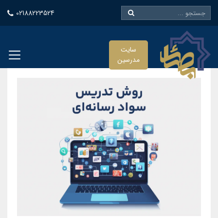
02188223524
سایت
مدرسین