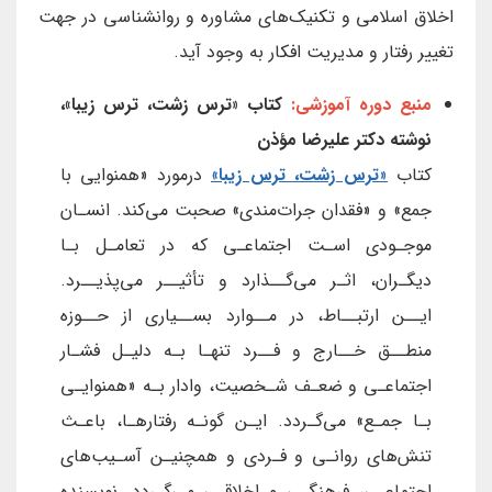
اخلاق اسلامی و تکنیک‌های مشاوره و روانشناسی در جهت
تغییر رفتار و مدیریت افکار به وجود آید.
منبع دوره آموزشی:
کتاب «ترس زشت، ترس زیبا»،
نوشته دکتر علیرضا مؤذن
کتاب
«
ترس زشت، ترس زیبا
»
درمورد «همنوایی با
جمع» و «فقدان جرات‌مندی» صحبت می‌کند. انسـان
موجـودی اسـت اجتماعـی که در تعامـل بـا
دیگـران، اثـر می‌گــذارد و تأثیــر می‌پذیــرد.
ایــن ارتبــاط، در مــوارد بســیاری از حــوزه
منطــق خــارج و فــرد تنهـا بـه دلیـل فشـار
اجتماعـی و ضعـف شـخصیت، وادار بـه «همنوایـی
بـا جمـع» می‌گـردد. ایـن گونـه رفتارهـا، باعـث
تنش‌های روانـی و فـردی و همچنیـن آسـیب‌های
اجتماعـی، فرهنگـی و اخلاقـی می‌گـردد. نویسنده