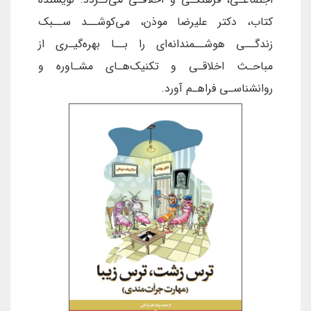
کتاب، دکتر علیرضا موذن، می‌کوشــد ســبک
زندگــی هوشــمندانه‌ای را بــا بهره‌گیـری از
مباحـث اخلاقـی و تکنیک‌هـای مشـاوره و
روانشناسـی فراهـم آورد.