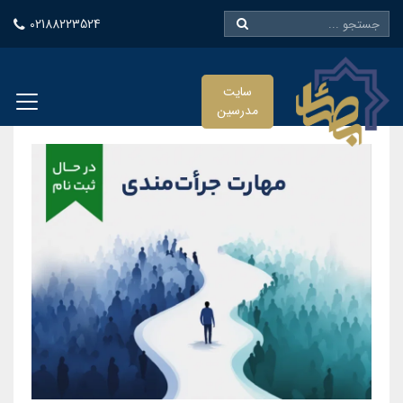
02188223524
سایت
مدرسین