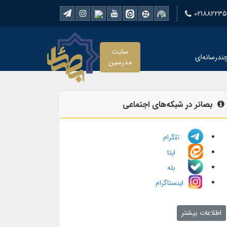
021882235
سایت
ندرسانه‌ای
مدرسین
بصائر در شبکه‌های اجتماعی
تلگرام
ایتا
بله
اینستاگرام
اطلاعات بیشتر