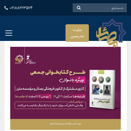
02188223524
سایت
مدرسین