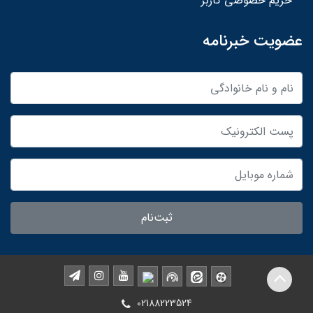
حریم خصوصی کاربر
عضویت خبرنامه
ثبت‌نام
02188223524