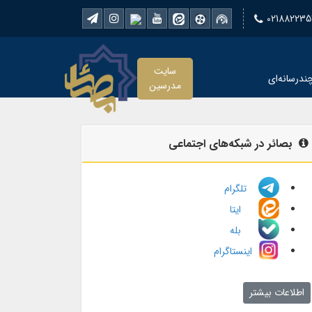
021882235
سایت
ندرسانه‌ای
مدرسین
بصائر در شبکه‌های اجتماعی
تلگرام
ایتا
بله
اینستاگرام
اطلاعات بیشتر