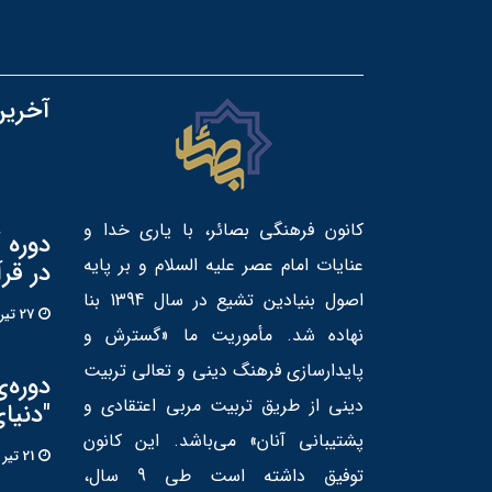
آخرین
کانون فرهنگی بصائر، با یاری خدا و
دوره 
عنایات امام عصر علیه السلام و بر پایه
در قر
اصول بنیادین تشیع در سال 1394 بنا
27 تير 1405
نهاده شد. مأموریت ما «گسترش و
پایدارسازی فرهنگ دینی و تعالی تربیت
دوره‌
دینی از طریق تربیت مربی اعتقادی و
"دنیا
پشتیبانی آنان» می‌باشد. این کانون
21 تير 1405
توفیق داشته است طی 9 سال،