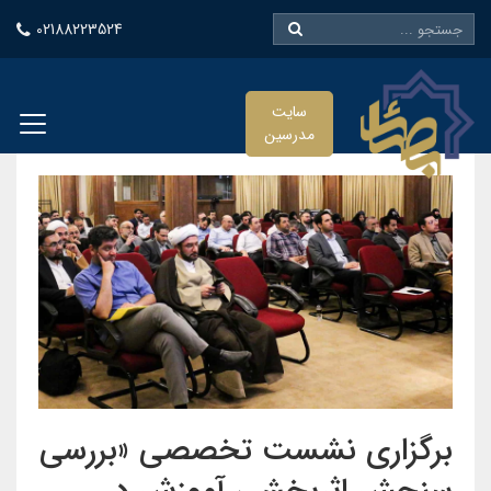
02188223524
سایت
مدرسین
برگزاری نشست تخصصی «بررسی