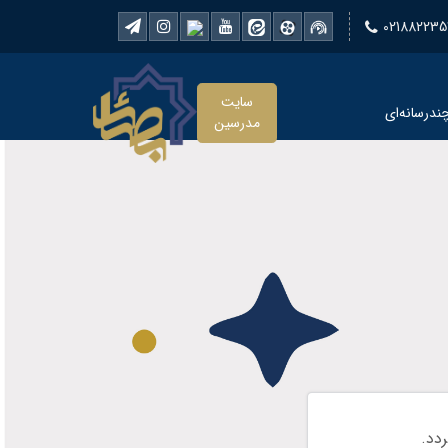
021882235
سایت
ندرسانه‌ای
مدرسین
ردد.