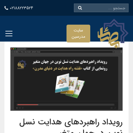
02188223524
سایت
مدرسین
رویداد راهبردهای هدایت نسل