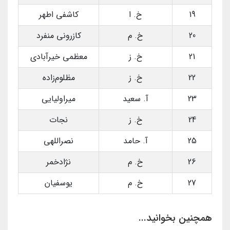
19
خ. ا
کاشفی اطهر
20
خ. م
کازرونی منفرد
21
خ. ز
معظمی خیرآبادی
22
خ. ز
مظلوم‌زاده
23
آ. سعید
میراولیایی
24
خ. ز
نجات
25
آ. حامد
نصراللهی
26
خ. م
نژاد‌خمر
27
خ. م
یوسفیان
همچنین بخوانید...