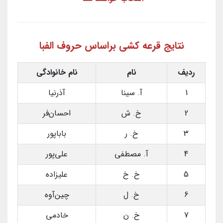
نتایج قرعه کشی براساس حروف الفبا
ردیف
نام
نام خانوادگی
1
آ. سینا
آذرنیا
2
خ. ش
احسان‌فر
3
خ. ر
باباپور
4
آ. مصطفی
علی‌پور
5
خ. خ
علیزاده
6
خ. ل
چین‌آوه
7
خ. ن
خادمی