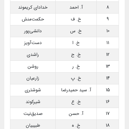
8
آ. احمد
خدادای کریموند
9
خ. ف
حکمت‌منش
10
خ. س
دانشی‌پور
11
خ. ا
دست‌آویز
12
خ. ح
راشدی
13
خ. ر
روشن
14
خ. پ
زارعیان
15
آ. سید حمیدرضا
شوشتری
16
خ. ع
شیرکوند
17
آ. حسن
صدیق‌نیت
18
خ. ه
طبیبیان