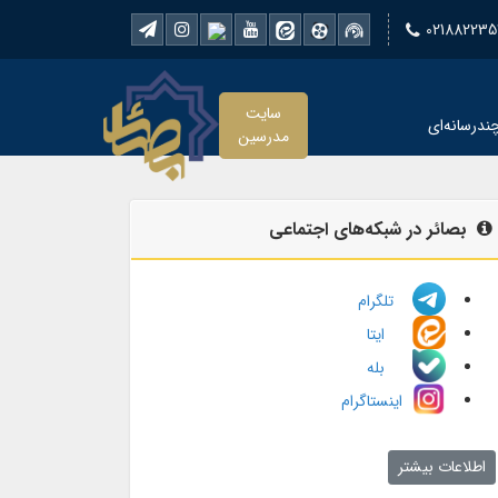
021882235
سایت
ندرسانه‌ای
مدرسین
بصائر در شبکه‌های اجتماعی
تلگرام
ایتا
بله
اینستاگرام
اطلاعات بیشتر