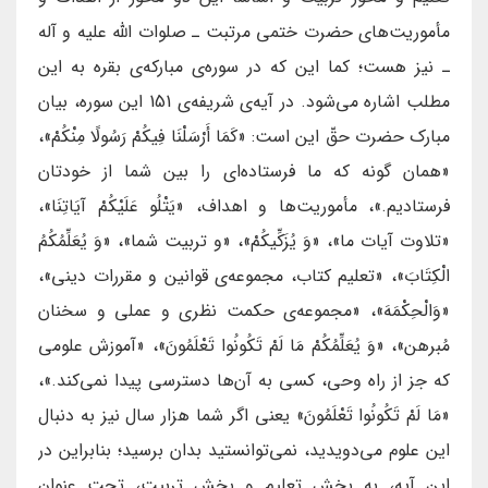
مأموریت‌های حضرت ختمی مرتبت ـ صلوات الله علیه و آله
ـ نیز هست؛ کما این که در سوره‌ی مبارکه‌ی بقره به این
مطلب اشاره می‌شود. در آیه‌ی شریفه‌ی 151 این سوره، بیان
مبارک حضرت حقّ این است: «كَمَا أَرْسَلْنَا فِيكُمْ رَسُولًا مِنْكُمْ»،
«همان گونه که ما فرستاده‌ای را بین شما از خودتان
فرستادیم.»، مأموریت‌ها و اهداف، «يَتْلُو عَلَيْكُمْ آيَاتِنَا»،
«تلاوت آیات ما»، «وَ يُزَكِّيكُمْ»، «و تربیت شما»، «وَ يُعَلِّمُكُمُ
الْكِتَابَ»، «تعلیم کتاب، مجموعه‌ی قوانین و مقررات دینی»،
«وَالْحِكْمَهَ»، «مجموعه‌ی حکمت نظری و عملی و سخنان
مُبرهن»، «وَ يُعَلِّمُكُمْ مَا لَمْ تَكُونُوا تَعْلَمُونَ»، «آموزش علومی
که جز از راه وحی، کسی به آن‌ها دسترسی پیدا نمی‌کند.»،
«مَا لَمْ تَكُونُوا تَعْلَمُونَ» یعنی اگر شما هزار سال نیز به دنبال
این علوم می‌دویدید، نمی‌توانستید بدان برسید؛ بنابراین در
این آیه، به بخش تعلیم و بخش تربیت، تحت عنوان