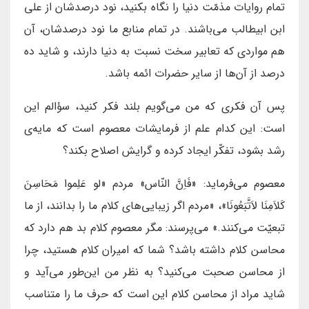
تمام روایات مذمّت دنیا را نگاه بکنید، نود درصدشان از علی
ابن ابیطالب می‌باشند. در تمام منابع ما نود درصدشان، آن
هم مواردی که تعابیر سخت نسبت به دنیا دارند، و شاید ده
درصد از آن‌ها از سایر حضرات ائمه‌ باشد.
پس آن فکری که من می‌گویم بلند فکر کنید، سؤالم این
است: این کدام علم از فرمایشات معصوم است که مایه‌ی
رشد بشود، تفکّر ایجاد کرده و گرایش اصلاح بکند؟
معصوم می‌فرماید: «فَاِنَّ النّاس» مردم «لو عَلِموا مَحَاسِنَ
كَلاَمِنَا لاَتَّبَعُونَا»، «مردم اگر زیبایی‌های کلام ما را بدانند، از ما
تبعیّت می‌کنند.» می‌پرسند: مگر معصوم کلام بد هم دارد که
محاسن کلام داشته باشد؟ شما که امیران کلام هستید، چرا
از محاسن صحبت می‌کنید؟ به نظر من این‌طور می‌آید و
شاید مراد از محاسن کلام این است که حرف ما را متناسب