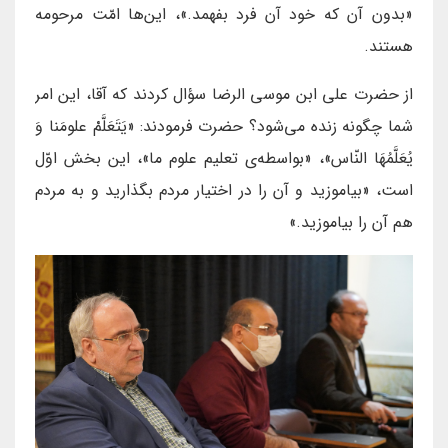
«بدون آن که خود آن فرد بفهمد.»، این‌ها امّت مرحومه
هستند.
از حضرت علی ابن موسی الرضا سؤال کردند که آقا، این امر
شما چگونه زنده می‌شود؟ حضرت فرمودند: «یَتَعَلَّمْ علومَنا وَ
یُعَلَّمُهَا النّاس»، «بواسطه‌ی تعلیم علوم ما»، این بخش اوّل
است، «بیاموزید و آن را در اختیار مردم بگذارید و به مردم
هم آن را بیاموزید.»