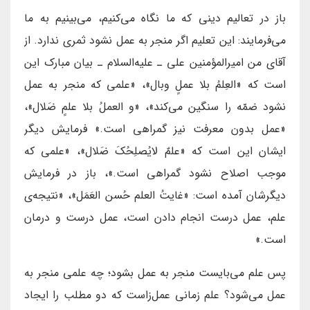
باز در تعالیم دینی که ما نگاه می‌کنیم، می‌بینیم به ما
می‌فرمایند: این تعلیم اگر منجر به عمل نشود ثمری ندارد. از
آقای من امیرالمؤمنین علی ـ علیه‌السلام ـ بیان مبارک این
است که «العِلمُ بلا عملٍ وبال»، «علمی که منجر به عمل
نشود ضمّه را سنگین می‌کند»، «و العملُ بلا علمٍ ضَلال»،
«عمل بدون معرفت نیز گمراهی است.» فرمایش دیگر
ایشان این است که «علمٌ لایُصلِحُکَ ضَلال»، «علمی که
موجب اصلاح نشود گمراهی است.»، باز در فرمایش
دیگرشان آمده است: «غایتُ العلم حُسن العَمَل»، «نتیجه‌ی
علم، عمل درست انجام دادن است، عمل درست و درمان
است.»
پس علم می‌بایست منجر به عمل بشود؛ چه علمی منجر به
عمل می‌شود؟ علم زمانی عمل‌زاست که دو مطلب را ایجاد