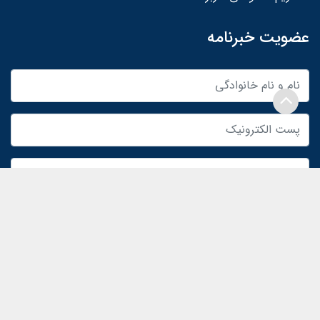
عضویت خبرنامه
ثبت‌نام
02188223524