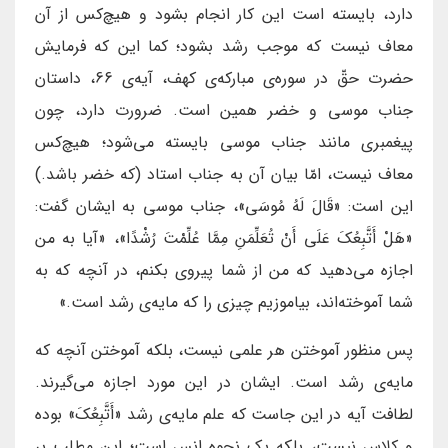
دارد، بایسته است این کار انجام بشود و هیچ‌کس از آن
معاف نیست که موجب رشد بشود؛ کما این که فرمایش
حضرت حقّ در سوره‌ی مبارکه‌ی کهف، آیه‌ی 66، داستان
جناب موسی و خضر همین است. ضرورت دارد، چون
پیغمبری مانند جناب موسی بایسته می‌شود؛ هیچ‌کس
معاف نیست، امّا بیان آن به جناب استاد (که خضر باشد.)
این است: «قَالَ لَهُ مُوسَى»، جناب موسی به ایشان گفت:
«هَلْ أَتَّبِعُكَ عَلَى أَنْ تُعَلِّمَنِ مِمَّا عُلِّمْتَ رُشْدًا»، «آیا به من
اجازه می‌دهید که من از شما پیروی بکنم، در آنچه که به
شما آموخته‌اند، بیاموزیم چیزی را که مایه‌ی رشد است.»
پس منظور آموختن هر علمی نیست، بلکه آموختن آنچه که
مایه‌ی رشد است. ایشان در این مورد اجازه می‌گیرند.
لطافت آیه در این جاست که علم مایه‌ی رشد «أَتَّبِعُكَ» بوده
و کِلاس نیست، بلکه یک نحوه انس است؛ این مطلب بر