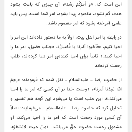
این است که: «وَ اَمرَکُمْ رشد»، آن چیزی که باعث بشود
هدف گم نشود، مقصود پیدا بشود، امر شما است، پس باید
علمی آموخته بشود که امر معصوم باشد.
در رابطه با امر اهل بیت، اولاً به ما دستور داده‌اند این امر را
احیا کنیم، «فَأحْيوا أمْرَنا يا فُضيلُ»، «جناب فضیل، امر ما را
احیا کنید.» ثانیاً برای احیا کننده‌ی امر دعا کرده‌اند، طلب
رحمت کرده‌اند.
از حضرت رضا ـ علیه‌السلام ـ نقل شده که فرمودند: «رَحِمَ
اللّه عَبدَنا اَمرنا»، «رحمت خدا بر آن کسی که امر ما را احیا
می‌کند.»، این طلب است یا می‌شود این گونه هم تفسیر و
تحلیل کرد که حضرت رضا ـ علیه‌السلام ـ می‌فرمایند: اصلاً
آن کسی مورد رحمت است که امر ما را احیا می‌کند، او
مشمول رحمت حضرت حقّ می‌باشد. «مِنْ حیث لایَشعُرُ»،