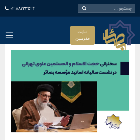
02188223524
سایت
مدرسین