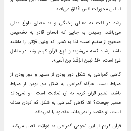
اساس محوریّت انس اتّفاق می‌افتد.
رشد در لغت به معنای پختگی و به معنای بلوغ عقلی
می‌باشد، رسیدن به جایی که انسان قادر به تشخیص
صحیح از سقیم است؛ لذا به کسی که چنین قوّتی را داشته
باشد رشید گفته می‌شود؛ وَ یَزِع قرآن کریم رشد در مقابل
غَیّ است، «قَدْ تَبَینَ الرُّشْدُ مِنَ الْغَی».
گاهی گمراهی به شکل دور بودن از مسیر و دور بودن از
صراط است. هرگاه گمراهی به شکل دور بودن از صراط
باشد، تعبیر قرآن کریم به آن ضلالت است. او نمی‌داند
مسیر چیست؟ امّا گاهی گمراهی به شکل گم کردن هدف
است، او مقصد را نمی‌داند، مقصود را نمی‌داند.
قرآن کریم از این نحوه‌ی گمراهی به غِوایَت تعبیر می‌کند.