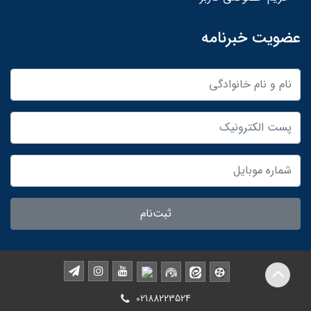
عضویت خبرنامه
ثبت‌نام
02188223524