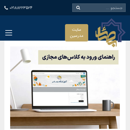
02188223524
سایت
مدرسین