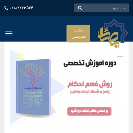
02188223524
سایت
مدرسین