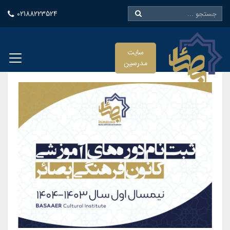
02188223524
سایت
مدرسین