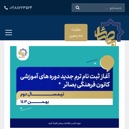
02188223524
سایت
مدرسین