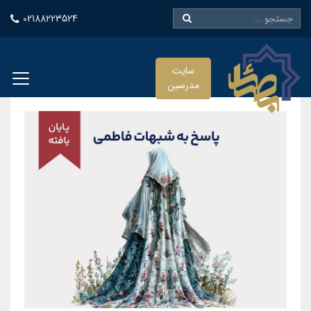
02188223524
سایت
مدرسین