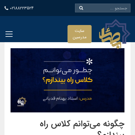
02188223524
سایت
مدرسین
چگونه می‌توانم کلاس راه