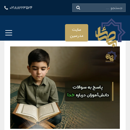
02188223524
سایت
مدرسین