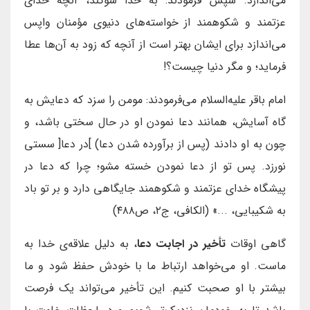
می‌اندازد. سپس فرمودند: به خدا سوگند، آنچه خدای
عزتمند و شکوهمند از خواسته‌های دنیوی مؤمنان واپس
می‌اندازد برای ایشان بهتر است از آنچه که زود به آن‌ها عطا
فرماید؛ و مگر دنیا چیست؟!
امام باقر علیه‌السلام می‌فرمودند: مومن را سزد که دعایش به
گاه آسایش، همانند دعا نمودن او در حال سختی باشد، و
چون به او دادند (پس از برآورده شدن دعا) ]در دعا[ سستی
نورزد. پس تو از دعا نمودن خسته مشو؛ چرا که دعا در
پیشگاه خدای عزتمند و شکوهمند جایگاهی دارد و بر تو باد
به شکیبایی، ...» (الکافی، ج۲، ص۴۸۸)
گاهی اوقات
ت
أخیر در اجابت دعا
، به دلیل علاقه‌ی خدا به
ماست. او می‌خواهد ارتباط ما با خودش حفظ شود و ما
بیشتر با او صحبت کنیم. این تأخیر می‌تواند یک فرصت