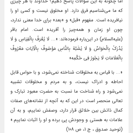
اما چگونه به این سؤالات پاسخ دهیم؟ خداوند با هر چیزی
که ما می‌شناسیم فرق دارد. او مخلوق نیست و کسی او را
نیافریده است. مفهوم «قبل» و «بعد» برای خدا معنی ندارد،
چون او زمان و همه‌چیز را آفریده است. امام باقر
(علیه‌السلام) در این‌باره فرموده‌اند: «... لَا يُعْرَفُ بِالْقِيَاسِ وَ لَا
يُدْرَكُ بِالْحَوَاسِّ وَ لَا يُشَبَّهُ بِالنَّاسِ مَوْصُوفٌ بِالْآيَاتِ مَعْرُوفٌ
بِالْعَلَامَاتِ لَا يَجُورُ فِي حُكْمِه‏»
«... با قیاس به مخلوقات شناخته نمی‌شود، و با حواس قابل
احاطه و ادراک نیست، و به مردم و مخلوقات تشبیه
نمی‌شود و راه شناخت ما نسبت به حضرت معبود تبارک و
تعالی منحصر است در این که به آنچه از نشانه‌های صفات
کمال ذاتش بین خلائق قرار دارد، وصفش نماییم، و به آن
علامات به هستی و وجودش پی برده و او را اثبات نماییم.»
(توحید صدوق ، ج 1، ص 108)