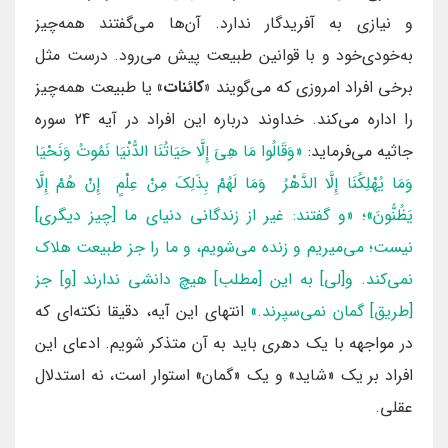
و نیازی به آفریدگار ندارد. آن‌ها می‌گفتند همه‌چیز
به‌خودی‌خود و با قوانین طبیعت پیش می‌رود. درست مثل
برخی افراد امروزی که می‌گویند
«کائنات»
یا طبیعت همه‌چیز
را اداره می‌کند. خداوند درباره این افراد در آیه 24 سوره
جاثیه می‌فرماید:
«وَقَالُوا مَا هِيَ إِلَّا حَيَاتُنَا الدُّنْيَا نَمُوتُ وَنَحْيَا
وَمَا يُهْلِكُنَا إِلَّا الدَّهْرُ وَمَا لَهُمْ بِذَلِكَ مِنْ عِلْمٍ إِنْ هُمْ إِلَّا
يَظُنُّونَ»؛
«و گفتند: غير از زندگانى دنياى ما [چيز ديگرى‌]
نيست؛ مى‌ميريم و زنده مى‌شويم، و ما را جز طبيعت هلاك
نمى‌كند.
و[لى‌] به اين [مطلب‌] هيچ دانشى ندارند [و] جز
[طريق‌] گمان نمى‌سپرند.»
انتهای این آیه‌، دقیقا نکته‌ای که
در مواجهه با یک دهری باید به آن متذکر شویم. ادعای این
افراد بر یک «شاید» و یک «گمان» استوار است، نه استدلال
عقلی.