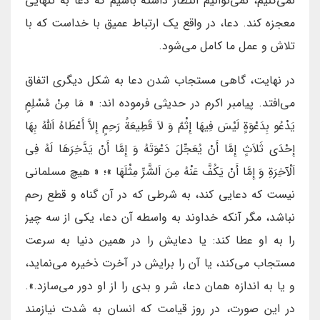
نمی‌کنیم، نمی‌توانیم انتظار داشته باشیم که دعا به تنهایی
معجزه کند. دعا، در واقع یک ارتباط عمیق با خداست که با
تلاش و عمل ما کامل می‌شود.
در نهایت، گاهی مستجاب شدن دعا به شکل دیگری اتفاق
می‌افتد. پیامبر اکرم در حدیثی فرموده اند: « مَا مِنْ مُسْلِمٍ
يَدْعُو بِدَعْوَةٍ لَيْسَ فِيهَا إِثْمٌ وَ لاَ قَطِيعَةُ رَحِمٍ إِلاَّ أَعْطَاهُ اَللَّهُ بِهَا
إِحْدَى ثَلاَثٍ إِمَّا أَنْ يُعَجِّلَ دَعْوَتَهُ وَ إِمَّا أَنْ يَدَّخِرَهَا لَهُ فِي
اَلْآخِرَةِ وَ إِمَّا أَنْ يَكُفَّ عَنْهُ مِنَ اَلشَّرِّ مِثْلَهَا »؛ « هیچ مسلمانی
نیست که دعایی کند، به شرطی که در آن گناه و قطع رحم
نباشد، مگر آنکه خداوند به واسطه آن دعا، یکی از سه چیز
را به او عطا کند: یا دعایش را در همین دنیا به سرعت
مستجاب می‌کند، یا آن را برایش در آخرت ذخیره می‌نماید،
و یا به اندازه همان دعا، شر و بدی را از او دور می‌سازد.».
در این صورت، در روز قیامت که انسان به شدت نیازمند