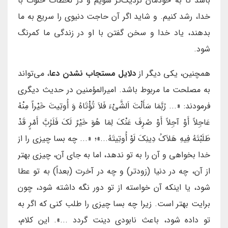
باشد تا به خودمان نزدیک‌تر شویم و در لحظات خلوت با
خدا، رشد کنیم. و شاید اگر آن حاجت دنیوی را سریع به ما
بدهند، یاد خدا و سخن گفتن با او در زندگی ما کمرنگ
شود.
همچنین، یکی دیگر از
دلایل مستجاب نشدن دعا
، می‌تواند
به مصلحت ما مربوط باشد. امیرالمؤمنین در حدیث دیگری
فرمودند: «... رُبَّمَا سَأَلْتَ اَلشَّيْءَ فَلاَ تُؤْتَاهُ وَ أُوتِيتَ خَيْراً مِنْهُ
عَاجِلاً أَوْ آجِلاً أَوْ صُرِفَ عَنْكَ لِمَا هُوَ خَيْرٌ لَكَ فَلَرُبَّ أَمْرٍ قَدْ
طَلَبْتَهُ فِيهِ هَلاَكُ دِينِكَ لَوْ أُوتِيتَهُ...»؛ «... چه بسا چیزی را از
خدا بخواهی و آن را به تو ندهد، اما به جای آن، چیزی بهتر
از آن، چه در دنیا (زودتر) و چه در آخرت (بعداً) به تو عطا
شود، یا اینکه آن خواسته از تو دور نگه داشته شود، چون
برایت بهتر است. زیرا چه بسا چیزی را طلب کنی که اگر به
تو داده شود، باعث نابودی دینت گردد ...». این کلام،