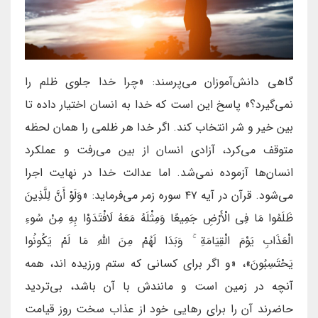
گاهی دانش‌آموزان می‌پرسند: «چرا خدا جلوی ظلم را
نمی‌گیرد؟» پاسخ این است که خدا به انسان اختیار داده تا
بین خیر و شر انتخاب کند. اگر خدا هر ظلمی را همان لحظه
متوقف می‌کرد، آزادی انسان از بین می‌رفت و عملکرد
انسان‌ها آزموده نمی‌شد. اما عدالت خدا در نهایت اجرا
می‌شود. قرآن در آیه ۴۷ سوره زمر می‌فرماید: «وَلَوْ أَنَّ لِلَّذِينَ
ظَلَمُوا مَا فِي الْأَرْضِ جَمِيعًا وَمِثْلَهُ مَعَهُ لَافْتَدَوْا بِهِ مِنْ سُوءِ
الْعَذَابِ يَوْمَ الْقِيَامَةِ ۚ وَبَدَا لَهُمْ مِنَ اللَّهِ مَا لَمْ يَكُونُوا
يَحْتَسِبُونَ»، «و اگر برای کسانی که ستم ورزیده اند، همه
آنچه در زمین است و مانندش با آن باشد، بی‌تردید
حاضرند آن را برای رهایی خود از عذاب سخت روز قیامت