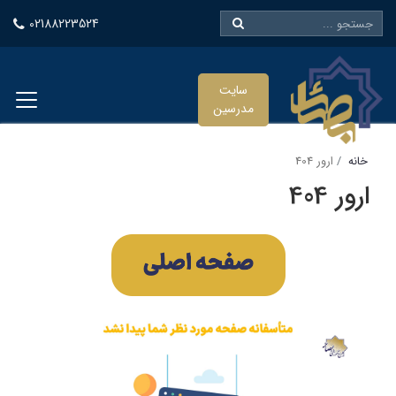
02188223524
سایت
مدرسین
خانه
ارور 404
ارور 404