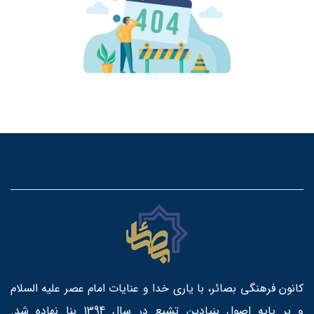
کانون فرهنگی بصائر، با یاری خدا و عنایات امام عصر علیه السلام
و بر پایه اصول بنیادین تشیع در سال 1394 بنا نهاده شد.