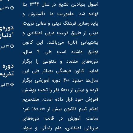
اصول بنیادین تشیع در سال 1394 بنا
27 تير 1405
نهاده شد. مأموریت ما «گسترش و
پایدارسازی فرهنگ دینی و تعالی تربیت
دوره‌
دینی از طریق تربیت مربی اعتقادی و
"دنیا
پشتیبانی آنان» می‌باشد. این کانون
21 تير 1405
توفیق داشته است طی 9 سال،
دوره‌های متعدد و متنوعی را برگزار
دوره «
نماید. کانون فرهنگی بصائر طی این
تدریس
سال‌ها حدود 400 دوره آموزشی برگزار
21 تير 1405
کرده و بیش از 5000 نفر را تحت پوشش
آموزش خود قرار داده است. مفتخریم
اعلام کنیم تاکنون بیش از 180.000 نفر-
ساعت آموزش در قالب دوره‌های
مرزبانی اعتقادی، علم زندگی و سواد