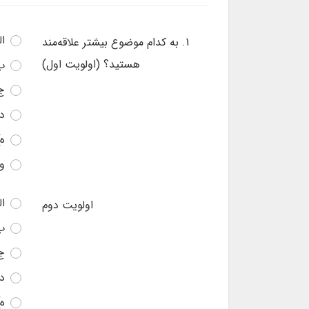
ال
1. به کدام موضوع بیشتر علاقه‌مند
هستید؟ (اولویت اول)
ب
ج
د)
ه
و
ال
اولویت دوم
ب
ج
د)
ه