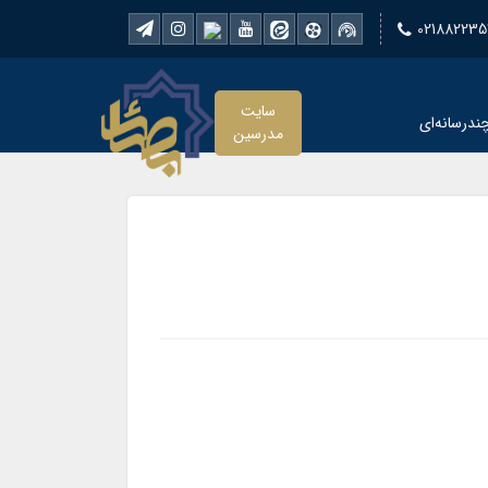
021882235
سایت
ندرسانه‌ای
مدرسین