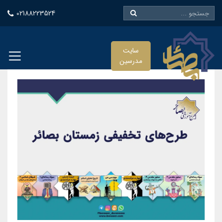
02188223524
سایت
مدرسین