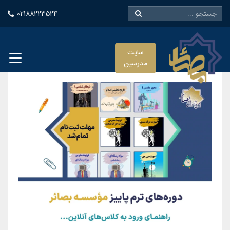
02188223524
سایت
مدرسین