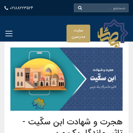
02188223524
سایت
مدرسین
هجرت و شهادت ابن سکّیت -