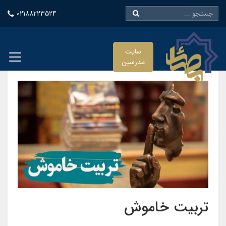
02188223524
سایت
مدرسین
تربیت خاموش