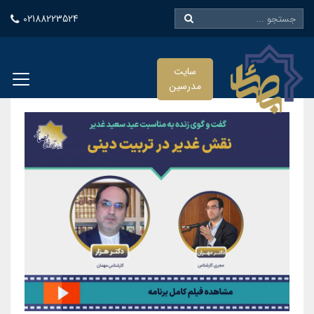
02188223524
سایت
مدرسین