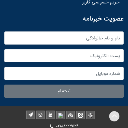
حریم خصوصی کاربر
عضویت خبرنامه
ثبت‌نام
02188223524