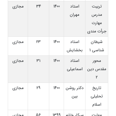
تربیت
استاد
1400
34
مجازی
مدرس
مهران
مهارت
جرأت مندی
شیطان
استاد
1400
23
مجازی
شناسی 1
بخشایش
محور
استاد
1400
31
مجازی
مقدس دین
اسماعیلی
2
تاریخ
دکتر روشن
1400
29
مجازی
تحلیلی
بین
اسلام
مهارت
سرکار خانم
1399
56
مجازی