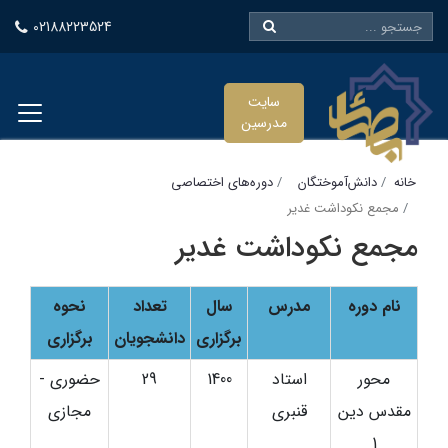
02188223524
سایت
مدرسین
خانه
دانش‌آموختگان
دوره‌های اختصاصی
مجمع نکوداشت غدیر
مجمع نکوداشت غدیر
نام دوره
مدرس
سال
تعداد
نحوه
برگزاری
دانشجویان
برگزاری
محور
استاد
1400
29
حضوری -
مقدس دین
قنبری
مجازی
1