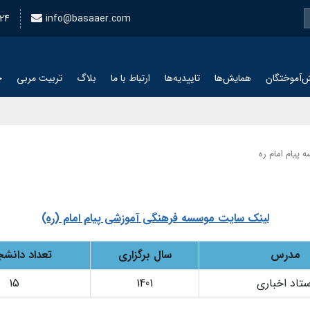
24
info@basaaer.com
‌آموختگان
همایش‌ها
تاییدیه‌ها
ارتباط با ما
بلاگ
تربیت مربی
چ
پیام امام ره
لینک سایت موسسه فرهنگی آموزشی پیام امام (ره)
مدرس
سال برگزاری
تعداد دانشج
ستاد اخباری
1401
15