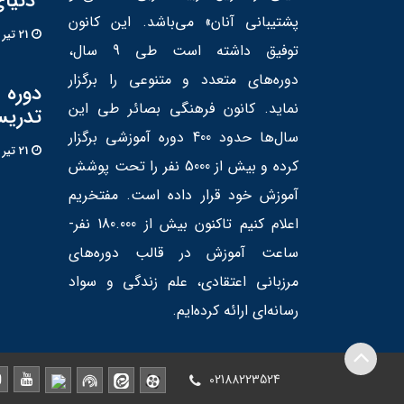
"دنیا
پشتیبانی آنان» می‌باشد. این کانون
21 تير 1405
توفیق داشته است طی 9 سال،
دوره‌های متعدد و متنوعی را برگزار
دوره «
نماید. کانون فرهنگی بصائر طی این
تدریس
سال‌ها حدود 400 دوره آموزشی برگزار
21 تير 1405
کرده و بیش از 5000 نفر را تحت پوشش
آموزش خود قرار داده است. مفتخریم
اعلام کنیم تاکنون بیش از 180.000 نفر-
ساعت آموزش در قالب دوره‌های
مرزبانی اعتقادی، علم زندگی و سواد
رسانه‌ای ارائه کرده‌ایم.
02188223524