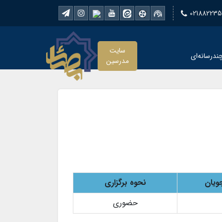
021882235
سایت
ندرسانه‌ای
مدرسین
ویان
نحوه برگزاری
حضوری