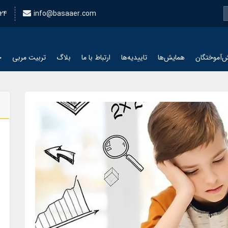
24
info@basaaer.com
‌آموختگان
همایش‌ها
تاییدیه‌ها
ارتباط با ما
بلاگ
تربیت مربی
چ