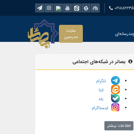
021882235
سایت
ندرسانه‌ای
مدرسین
بصائر در شبکه‌های اجتماعی
تلگرام
ایتا
بله
اینستاگرام
اطلاعات بیشتر