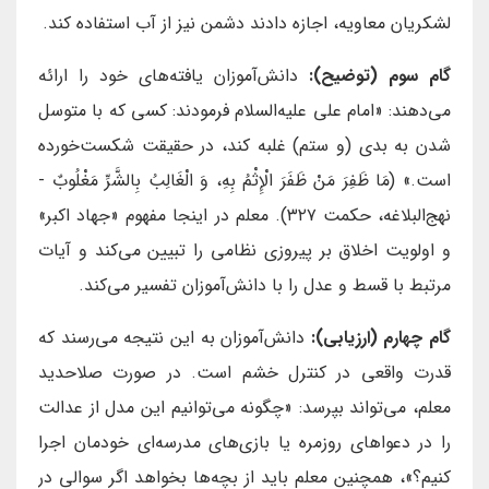
لشکریان معاویه، اجازه دادند دشمن نیز از آب استفاده کند.
گام سوم (توضیح):
دانش‌آموزان یافته‌های خود را ارائه
می‌دهند: «امام علی علیه‌السلام فرمودند: کسی که با متوسل
شدن به بدی (و ستم) غلبه کند، در حقیقت شکست‌خورده
است.» (مَا ظَفِرَ مَنْ ظَفَرَ الْإِثْمُ بِهِ، وَ الْغَالِبُ بِالشَّرِّ مَغْلُوبٌ -
نهج‌البلاغه، حکمت ۳۲۷). معلم در اینجا مفهوم «جهاد اکبر»
و اولویت اخلاق بر پیروزی نظامی را تبیین می‌کند و آیات
مرتبط با قسط و عدل را با دانش‌آموزان تفسیر می‌کند.
گام چهارم (ارزیابی):
دانش‌آموزان به این نتیجه می‌رسند که
قدرت واقعی در کنترل خشم است. در صورت صلاحدید
معلم، می‌تواند بپرسد: «چگونه می‌توانیم این مدل از عدالت
را در دعواهای روزمره یا بازی‌های مدرسه‌ای خودمان اجرا
کنیم؟»، همچنین معلم باید از بچه‌ها بخواهد اگر سوالی در