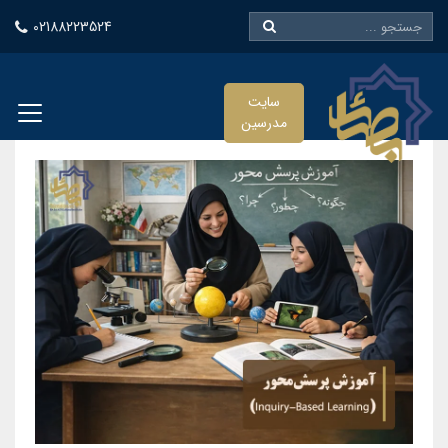
02188223524
سایت
مدرسین