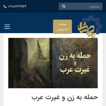
02188223524
سایت
مدرسین
حمله به زن و غیرت عرب