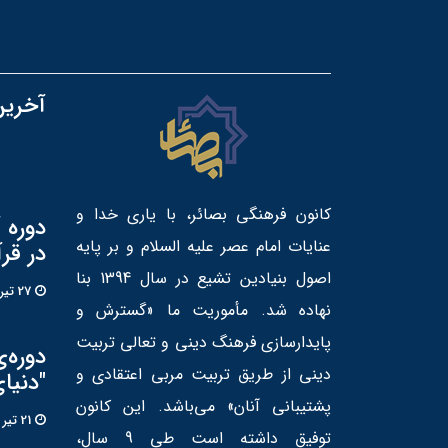
آخرین
کانون فرهنگی بصائر، با یاری خدا و
دوره 
عنایات امام عصر علیه السلام و بر پایه
در قر
اصول بنیادین تشیع در سال 1394 بنا
27 تير 1405
نهاده شد. مأموریت ما «گسترش و
پایدارسازی فرهنگ دینی و تعالی تربیت
دوره‌
دینی از طریق تربیت مربی اعتقادی و
"دنیا
پشتیبانی آنان» می‌باشد. این کانون
21 تير 1405
توفیق داشته است طی 9 سال،