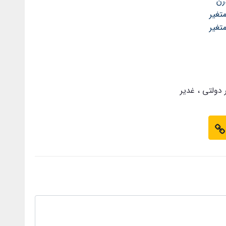
رن"
تغیر
تغیر
 دولتی
غدیر