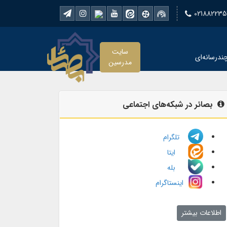
021882235
سایت
ندرسانه‌ای
مدرسین
بصائر در شبکه‌های اجتماعی
تلگرام
ایتا
بله
اینستاگرام
اطلاعات بیشتر