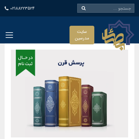
02188223524
سایت
مدرسین