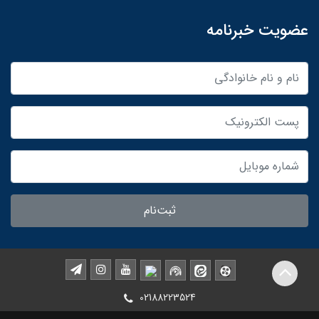
عضویت خبرنامه
ثبت‌نام
02188223524