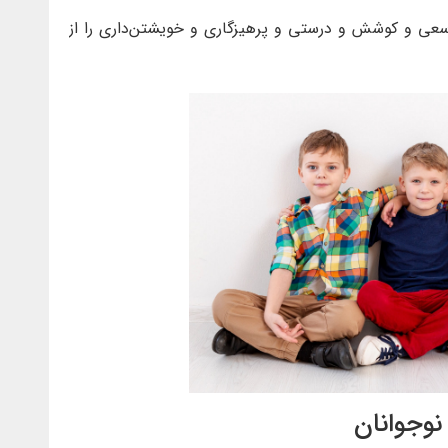
تا سعى و كوشش و درستى و پرهيزگارى و خويشتن‌دارى را از