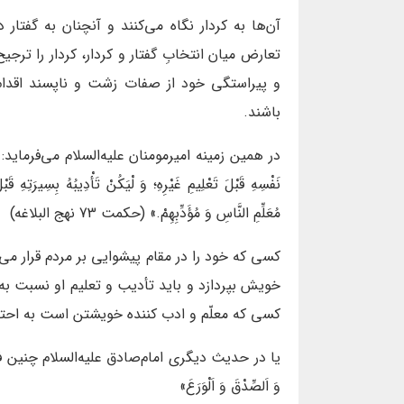
آن‌ها به کردار نگاه می‌کنند و آنچنان به گفتار 
تعارض میان انتخابِ گفتار و کردار، کردار را ترجیح
و پیراستگی خود از صفات زشت و ناپسند اقدام
باشند.
در همین زمینه امیرمومنان علیه‌السلام می‌فرماید: «مَنْ نَصَبَ نَف
نَفْسِهِ قَبْلَ تَعْلِيمِ غَيْرِهِ؛ وَ لْيَكُنْ تَأْدِيبُهُ بِسِيرَتِهِ قَبْل
مُعَلِّمِ النَّاسِ وَ مُؤَدِّبِهِمْ‏.» (حکمت 73 نهج البلاغه)
كسى كه خود را در مقام پيشوايى بر مردم قرار مى‌
خويش بپردازد و بايد تأديب و تعليم او نسبت به
كسى كه معلّم و ادب‌ كننده خويشتن است به احترا
یا در حدیث دیگری امام‌صادق علیه‌السلام چنین فرمودند: «كُونُوا 
وَ اَلصِّدْقَ وَ اَلْوَرَعَ»