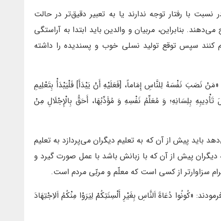
در نسبت با رفتار توجه ندارند یا به تعبیر دقیق‌تر در حالت
 می‌دهند. بنابراین، مربیان و والدین باید ابتدا به آراستگی
 کنند سپس توقع تولید نسلی خوب و پسندیده را داشته
ْسَهُ لِلنَّاسِ إِمَاماً، [فَعَلَيْهِ أَنْ يَبْدَأَ] فَلْيَبْدَأْ بِتَعْلِيمِ
َ تَأْدِيبِهِ بِلِسَانِهِ؛ وَ مُعَلِّمُ نَفْسِهِ وَ مُؤَدِّبُهَا، أَحَقُّ بِالْإِجْلَالِ مِنْ
دهد بايد پيش از آن كه به تعليم ديگران مى‌پردازد به تعليم
 ديگران پيش از آن كه با زبانش باشد با عمل صورت گيرد و
م سزاوارتر از كسى است كه معلّم و مربّى مردم است.
دُعَاةَ اَلنَّاسِ بِغَيْرِ أَلْسِنَتِكُمْ لِيَرَوْا مِنْكُمُ اَلاِجْتِهَادَ