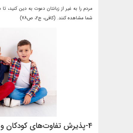
مردم را به غير از زبانتان دعوت به دين كنيد، 
شما مشاهده كنند. (کافی، ج2، ص78)
4-پذیرش تفاوت‌های کودکان و نوجوانان