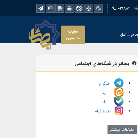
021882235
سایت
ندرسانه‌ای
مدرسین
بصائر در شبکه‌های اجتماعی
تلگرام
ایتا
بله
اینستاگرام
اطلاعات بیشتر