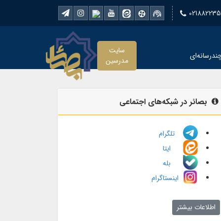
021882235
سایت
ندرسانه‌ای
مدرسین
بصائر در شبکه‌های اجتماعی
تلگرام
ایتا
بله
اینستاگرام
اطلاعات بیشتر