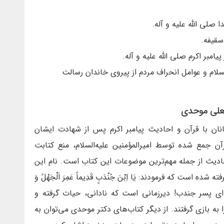
صلی الله علیه و آله.
سقیفه.
امبر اکرم صلی الله علیه و آله.
لام و عوامل انحراف مردم از پیروی خاندان رسالت
العلی موحدی
نان با قرآن و احادیث پیامبر اکرم پس از شهادت ایشان
 جمع شده توسط امیرالمؤمنین علیه‌السلام، منع کتابت
حادیث از جمله مهم‌ترین موضوعات این کتاب است. نام این
است که فرمودند: يَا اِبْنَ جُنْدَبٍ قَدِيماً عَمِرَ اَلْجَهْلُ وَ
َهِ لَعِباً ... ای پسر جندب! دیرزمانی است که نادانی، حیات گرفته و
به بازی گرفتند. از دیگر کتاب‌های دکتر موحدی می‌توان به