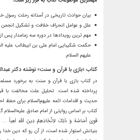
مهمترین موضوعات کتاب به قرار زیر است:
بیان حوادث تاریخی در آستانه رحلت رسول خدا 
علل و عوامل انحراف خلافت و تشکیل انجمن 
مهم ترین رویدادها در دوره سه زمامدار پس از پی
حکمت شکیبایی امام علی بن ابیطالب علیه الس
علیهم السلام.
کتاب «بازی با قرآن و سنت» نوشته دکتر عبد
در کتاب بازی با قرآن و سنت به برخورد مسلما
پرداخته شده است. تحلیل علت مخالفت با قرآن
حدیث و اقدامات ائمه علیهم‌السلام برای حفظ ا
کتاب بر اساس روایتی از امام صادق علیه‌السلام گرفته شده 
قَوِيَ أَسَاسُهُ وَ ذَلِكَ لاِتِّخَاذِهِمْ دِينَ اَللّ
بنیانش استوار شده است، از آن رو که دین خدا را 