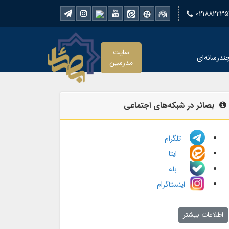
021882235
سایت
ندرسانه‌ای
مدرسین
بصائر در شبکه‌های اجتماعی
تلگرام
ایتا
بله
اینستاگرام
اطلاعات بیشتر