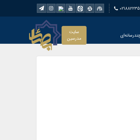
021882235
سایت
ندرسانه‌ای
مدرسین