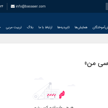
24
info@basaaer.com
‌آموختگان
همایش‌ها
تاییدیه‌ها
ارتباط با ما
بلاگ
تربیت مربی
چ
دسی من»